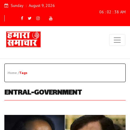
Sunday
:
August 9, 2026
06 : 02 : 39 AM
Home /
Tags
ENTRAL-GOVERNMENT